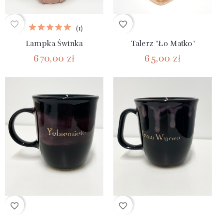
favorite_border
favorite_border
(1)
Lampka Świnka
Talerz "Ło Matko"
670,00 zł
65,00 zł
favorite_border
favorite_border