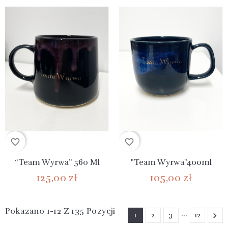
favorite_border
favorite_border
“Team Wyrwa” 560 Ml
"Team Wyrwa"400ml
125,00 zł
105,00 zł
Pokazano 1-12 Z 135 Pozycji
…
1
2
3
12
