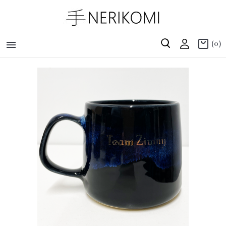

(0)