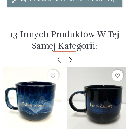
BĄDŹ PIERWSZYM KTÓRY NAPISZE RECENZJĘ
13 Innych Produktów W Tej
Samej Kategorii:
favorite_border
favorite_border