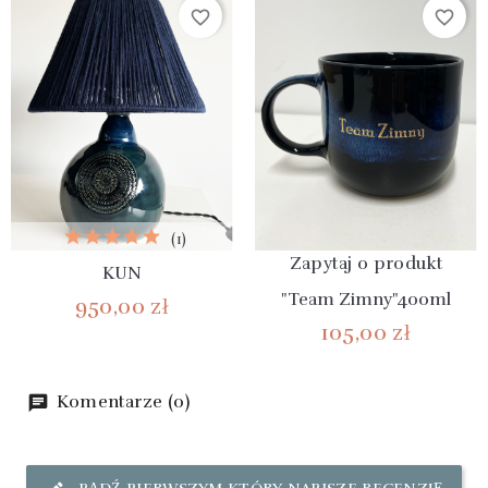
favorite_border
favorite_border
(1)
Zapytaj o produkt
KUN
"Team Zimny"400ml
950,00 zł
105,00 zł
Komentarze (0)