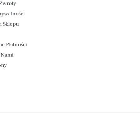
 Zwroty
Prywatności
n Sklepu
e Płatności
Z Nami
ony
© 2026 - Oprogramowanie e-sklepu od PrestaShop™