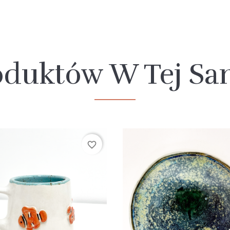
oduktów W Tej Sam
favorite_border