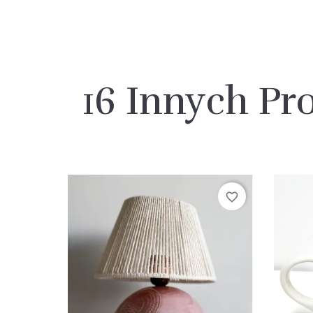
16 Innych Pr
favorite_border