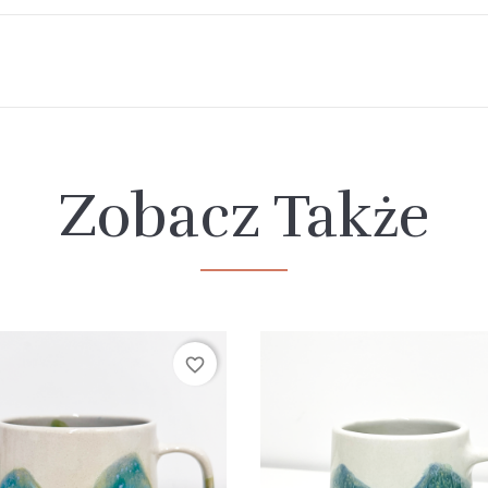
Zobacz Także
favorite_border