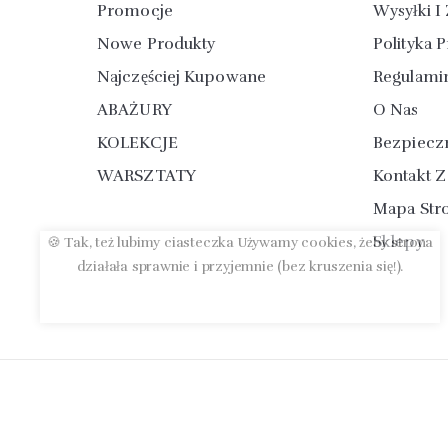
Promocje
Wysyłki I
Nowe Produkty
Polityka 
Najczęściej Kupowane
Regulami
ABAŻURY
O Nas
KOLEKCJE
Bezpieczn
WARSZTATY
Kontakt 
Mapa Str
Sklepy
🍪 Tak, też lubimy ciasteczka Używamy cookies, żeby strona
działała sprawnie i przyjemnie (bez kruszenia się!).
Allow