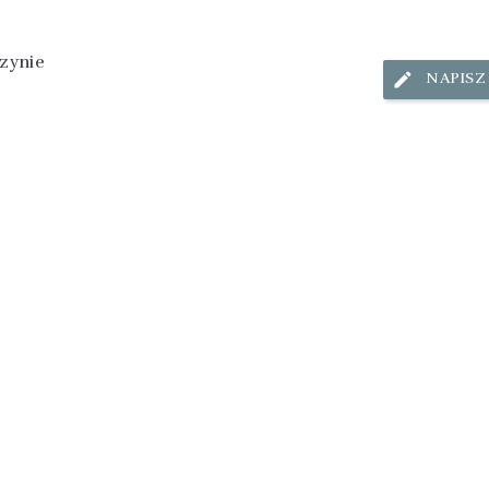
zynie
NAPISZ