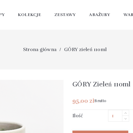
PY
KOLEKCJE
ZESTAWY
ABAŻURY
WAR
LAMPY STOŁOWE, DUŻE
Strona główna
GÓRY zieleń 110ml
GÓRY Zieleń 110ml
95,00 zł
Brutto
Ilość