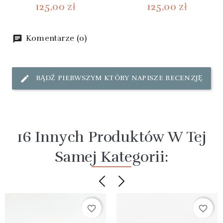
125,00 zł
125,00 zł
Komentarze (0)
BĄDŹ PIERWSZYM KTÓRY NAPISZE RECENZJĘ
16 Innych Produktów W Tej
Samej Kategorii:
favorite_border
favorite_border