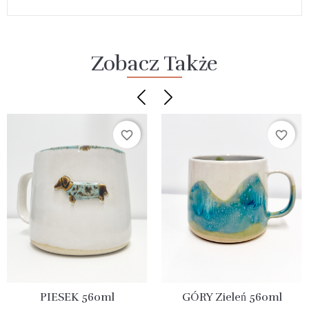
Zobacz Także
favorite_border
favorite_border
PIESEK 560ml
GÓRY Zieleń 560ml