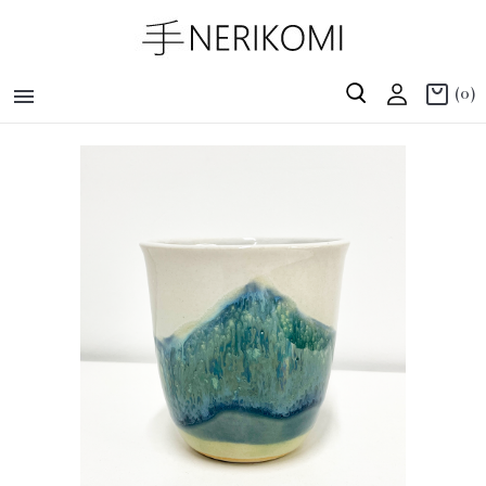

(0)